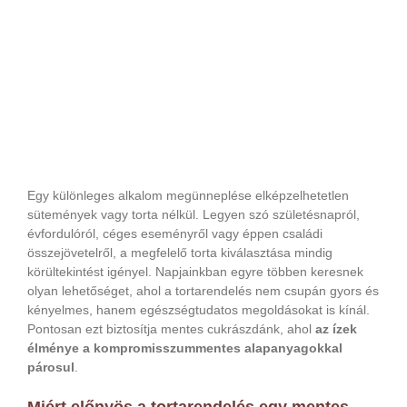
Egy különleges alkalom megünneplése elképzelhetetlen
sütemények vagy torta nélkül. Legyen szó születésnapról,
évfordulóról, céges eseményről vagy éppen családi
összejövetelről, a megfelelő torta kiválasztása mindig
körültekintést igényel. Napjainkban egyre többen keresnek
olyan lehetőséget, ahol a tortarendelés nem csupán gyors és
kényelmes, hanem egészségtudatos megoldásokat is kínál.
Pontosan ezt biztosítja mentes cukrászdánk, ahol
az ízek
élménye a kompromisszummentes alapanyagokkal
párosul
.
Miért előnyös a tortarendelés egy mentes