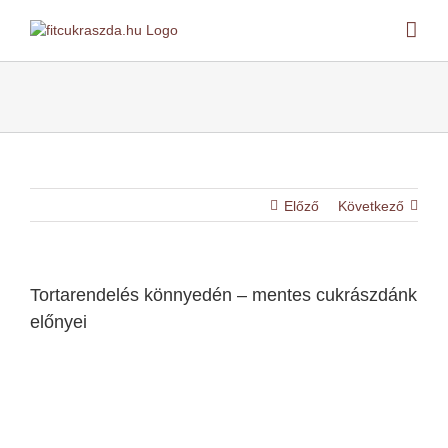
Kihagyás
Előző
Következő
Tortarendelés könnyedén – mentes cukrászdánk
előnyei
View
Larger
Image