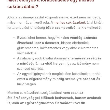
cukrászdából?
A torta az ünnepi asztal központi eleme, ezért nem mindegy,
milyen formában kerül oda. A
mentes cukrászdánk
által kínált
tortarendelési lehetőség
több szempontból is kiemelkedő
:
Biztos lehet benne, hogy
minden vendég számára
élvezhető lesz a desszert
, hiszen elérhetőek
gluténmentes, laktózmentes vagy akár cukormentes
változatok is.
Az alapanyagok kiválasztásánál
a természetesség és
a minőség áll az első helyen
, így az ízélmény nem
szenved csorbát.
Az egyedi igényeknek megfelelően készülnek a torták,
ezért
a végeredmény mindig személyre szabott és
különleges
.
Mentes cukrászdánk szolgáltatásai
nem csak az
ételérzékenységgel élőknek kedveznek, hanem azoknak
is, akik az egészségtudatos életmódot követik
.