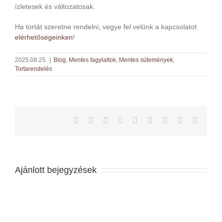
ízletesek és változatosak.
Ha tortát szeretne rendelni, vegye fel velünk a kapcsolatot
elérhetőségeinken
!
2025.08.25.
|
Blog
,
Mentes fagylaltok
,
Mentes sütemények
,
Tortarendelés
Facebook
Twitter
LinkedIn
Reddit
Whatsapp
Tumblr
Pinterest
Vk
Email
Ajánlott bejegyzések