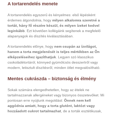
A tortarendelés menete
A tortarendelés egyszerű és kényelmes: első lépésként
érdemes átgondolnia, hogy
milyen alkalomra szeretné a
tortát, hány fő részére készül, és milyen ízeket kedvel
leginkább
. Ezt követően kollégáink segítenek a megfelelő
alapanyagok és díszítés kiválasztásában.
A tortarendelés előnye, hogy
nem csupán az ízvilágot,
hanem a torta megjelenését is teljes mértékben az Ön
elképzeléseihez igazíthatjuk
. Legyen szó klasszikus
csokoládétortáról, könnyed gyümölcsös desszertről vagy
modern, letisztult díszítésről, minden ötlet megvalósítható.
Mentes cukrászda – biztonság és élmény
Sokak számára elengedhetetlen, hogy az ételek ne
tartalmazzanak allergéneket vagy bizonyos összetevőket. Mi
pontosan erre nyújtunk megoldást:
Önnek nem kell
aggódnia amiatt, hogy a torta glutént, laktózt vagy
hozzáadott cukrot tartalmazhat
, de a torták esztétikusak,